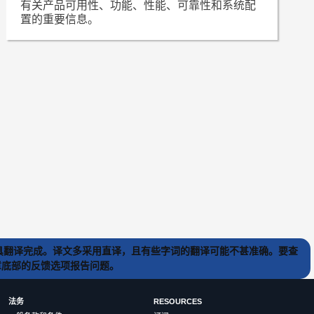
有关产品可用性、功能、性能、可靠性和系统配
置的重要信息。
) 工具翻译完成。译文多采用直译，且有些字词的翻译可能不甚准确。要查
文章底部的反馈选项报告问题。
法务
RESOURCES