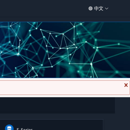
中文
关
闭
消
息
E-Series