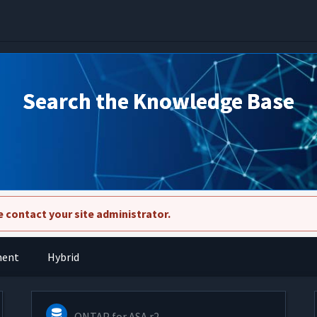
Search the Knowledge Base
 contact your site administrator.
ment
Hybrid
ONTAP for ASA r2