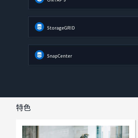
StorageGRID
SnapCenter
特色