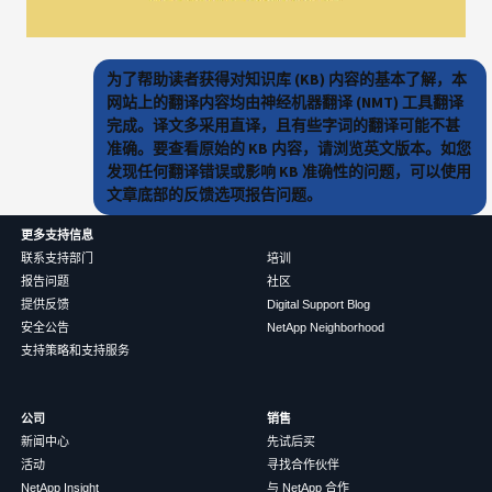
为了帮助读者获得对知识库 (KB) 内容的基本了解，本
网站上的翻译内容均由神经机器翻译 (NMT) 工具翻译
完成。译文多采用直译，且有些字词的翻译可能不甚
准确。要查看原始的 KB 内容，请浏览英文版本。如您
发现任何翻译错误或影响 KB 准确性的问题，可以使用
文章底部的反馈选项报告问题。
更多支持信息
联系支持部门
培训
报告问题
社区
提供反馈
Digital Support Blog
安全公告
NetApp Neighborhood
支持策略和支持服务
公司
销售
新闻中心
先试后买
活动
寻找合作伙伴
NetApp Insight
与 NetApp 合作