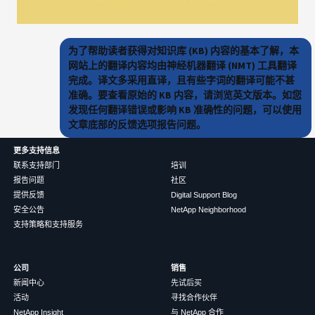
为了帮助读者获得对知识库 (KB) 内容的基本了解，本
网站上的翻译内容均由神经机器翻译 (NMT) 工具翻译
完成。译文多采用直译，且有些字词的翻译可能不甚
准确。要查看原始的 KB 内容，请浏览英文版本。如您
发现任何翻译错误或影响 KB 准确性的问题，可以使用
文章底部的反馈选项报告问题。
更多支持信息
联系支持部门
培训
报告问题
社区
提供反馈
Digital Support Blog
安全公告
NetApp Neighborhood
支持策略和支持服务
公司
销售
新闻中心
先试后买
活动
寻找合作伙伴
NetApp Insight
与 NetApp 合作