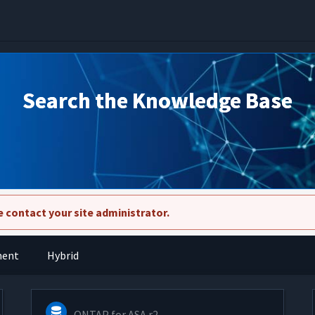
Search the Knowledge Base
 contact your site administrator.
ment
Hybrid
ONTAP for ASA r2