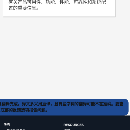
有关产品可用性、功能、性能、可靠性和系统配
置的重要信息。
) 工具翻译完成。译文多采用直译，且有些字词的翻译可能不甚准确。要查
文章底部的反馈选项报告问题。
法务
RESOURCES