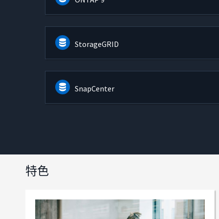
StorageGRID
SnapCenter
特色