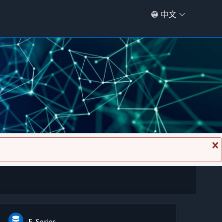
中文
关
闭
消
息
E-Series