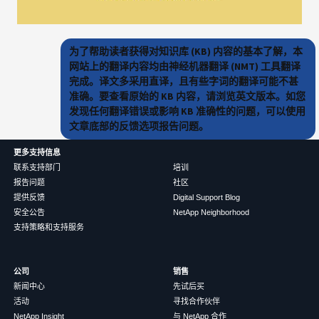
为了帮助读者获得对知识库 (KB) 内容的基本了解，本
网站上的翻译内容均由神经机器翻译 (NMT) 工具翻译
完成。译文多采用直译，且有些字词的翻译可能不甚
准确。要查看原始的 KB 内容，请浏览英文版本。如您
发现任何翻译错误或影响 KB 准确性的问题，可以使用
文章底部的反馈选项报告问题。
更多支持信息
联系支持部门
培训
报告问题
社区
提供反馈
Digital Support Blog
安全公告
NetApp Neighborhood
支持策略和支持服务
公司
销售
新闻中心
先试后买
活动
寻找合作伙伴
NetApp Insight
与 NetApp 合作