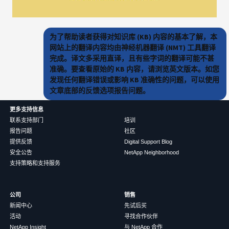
为了帮助读者获得对知识库 (KB) 内容的基本了解，本
网站上的翻译内容均由神经机器翻译 (NMT) 工具翻译
完成。译文多采用直译，且有些字词的翻译可能不甚
准确。要查看原始的 KB 内容，请浏览英文版本。如您
发现任何翻译错误或影响 KB 准确性的问题，可以使用
文章底部的反馈选项报告问题。
更多支持信息
联系支持部门
培训
报告问题
社区
提供反馈
Digital Support Blog
安全公告
NetApp Neighborhood
支持策略和支持服务
公司
销售
新闻中心
先试后买
活动
寻找合作伙伴
NetApp Insight
与 NetApp 合作