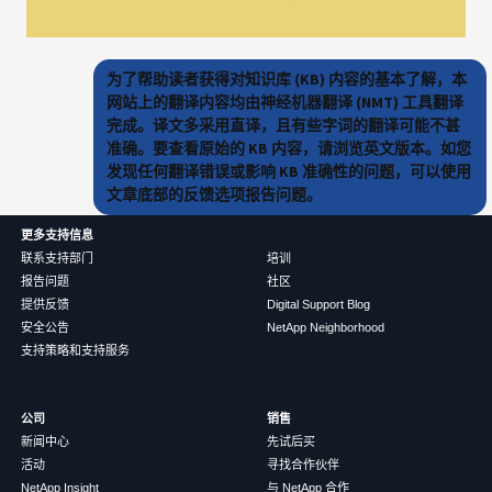
为了帮助读者获得对知识库 (KB) 内容的基本了解，本
网站上的翻译内容均由神经机器翻译 (NMT) 工具翻译
完成。译文多采用直译，且有些字词的翻译可能不甚
准确。要查看原始的 KB 内容，请浏览英文版本。如您
发现任何翻译错误或影响 KB 准确性的问题，可以使用
文章底部的反馈选项报告问题。
更多支持信息
联系支持部门
培训
报告问题
社区
提供反馈
Digital Support Blog
安全公告
NetApp Neighborhood
支持策略和支持服务
公司
销售
新闻中心
先试后买
活动
寻找合作伙伴
NetApp Insight
与 NetApp 合作