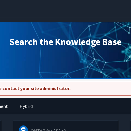
Search the Knowledge Base
 contact your site administrator.
ment
Hybrid
ONTAP for ASA r2