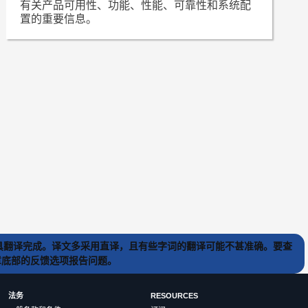
有关产品可用性、功能、性能、可靠性和系统配
置的重要信息。
) 工具翻译完成。译文多采用直译，且有些字词的翻译可能不甚准确。要查
文章底部的反馈选项报告问题。
法务
RESOURCES