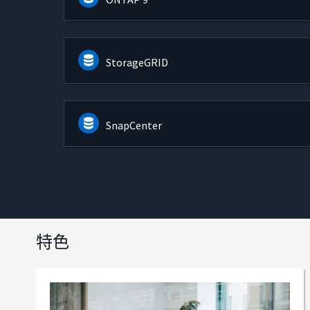
StorageGRID
SnapCenter
特色