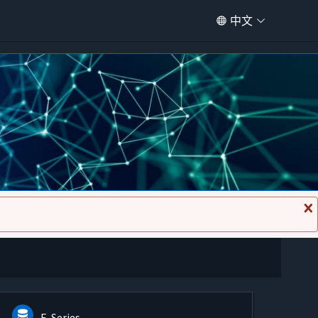
中文
关
闭
消
息
E-Series