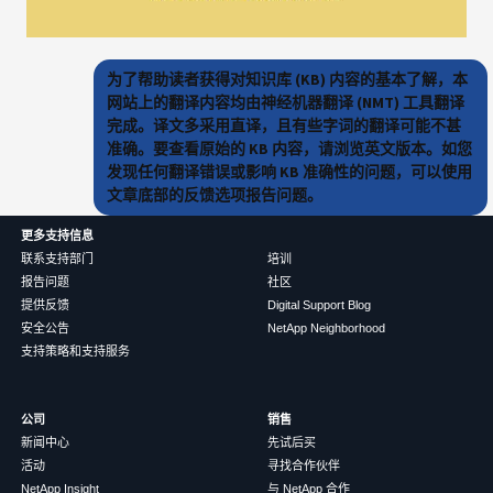
为了帮助读者获得对知识库 (KB) 内容的基本了解，本
网站上的翻译内容均由神经机器翻译 (NMT) 工具翻译
完成。译文多采用直译，且有些字词的翻译可能不甚
准确。要查看原始的 KB 内容，请浏览英文版本。如您
发现任何翻译错误或影响 KB 准确性的问题，可以使用
文章底部的反馈选项报告问题。
更多支持信息
联系支持部门
培训
报告问题
社区
提供反馈
Digital Support Blog
安全公告
NetApp Neighborhood
支持策略和支持服务
公司
销售
新闻中心
先试后买
活动
寻找合作伙伴
NetApp Insight
与 NetApp 合作