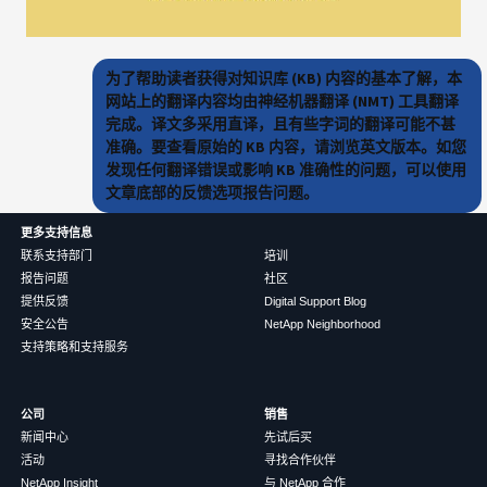
为了帮助读者获得对知识库 (KB) 内容的基本了解，本
网站上的翻译内容均由神经机器翻译 (NMT) 工具翻译
完成。译文多采用直译，且有些字词的翻译可能不甚
准确。要查看原始的 KB 内容，请浏览英文版本。如您
发现任何翻译错误或影响 KB 准确性的问题，可以使用
文章底部的反馈选项报告问题。
更多支持信息
联系支持部门
培训
报告问题
社区
提供反馈
Digital Support Blog
安全公告
NetApp Neighborhood
支持策略和支持服务
公司
销售
新闻中心
先试后买
活动
寻找合作伙伴
NetApp Insight
与 NetApp 合作