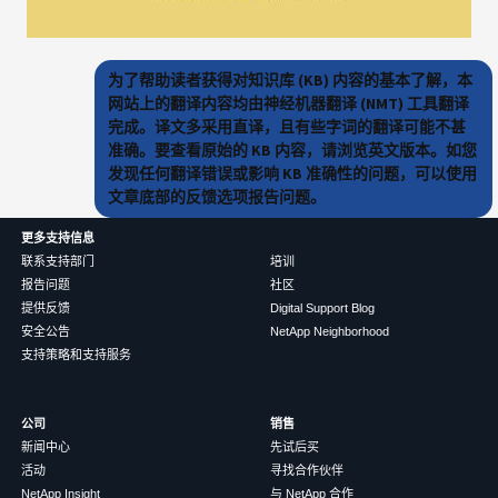
为了帮助读者获得对知识库 (KB) 内容的基本了解，本
网站上的翻译内容均由神经机器翻译 (NMT) 工具翻译
完成。译文多采用直译，且有些字词的翻译可能不甚
准确。要查看原始的 KB 内容，请浏览英文版本。如您
发现任何翻译错误或影响 KB 准确性的问题，可以使用
文章底部的反馈选项报告问题。
更多支持信息
联系支持部门
培训
报告问题
社区
提供反馈
Digital Support Blog
安全公告
NetApp Neighborhood
支持策略和支持服务
公司
销售
新闻中心
先试后买
活动
寻找合作伙伴
NetApp Insight
与 NetApp 合作