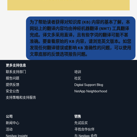
为了帮助读者获得对知识库 (KB) 内容的基本了解，本
网站上的翻译内容均由神经机器翻译 (NMT) 工具翻译
完成。译文多采用直译，且有些字词的翻译可能不甚
准确。要查看原始的 KB 内容，请浏览英文版本。如您
发现任何翻译错误或影响 KB 准确性的问题，可以使用
文章底部的反馈选项报告问题。
更多支持信息
联系支持部门
培训
报告问题
社区
提供反馈
Digital Support Blog
安全公告
NetApp Neighborhood
支持策略和支持服务
公司
销售
新闻中心
先试后买
活动
寻找合作伙伴
NetApp Insight
与 NetApp 合作