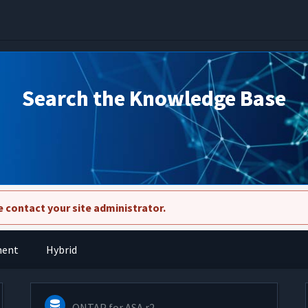
Search the Knowledge Base
 contact your site administrator.
ment
Hybrid
ONTAP for ASA r2