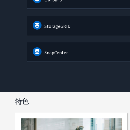
StorageGRID
SnapCenter
特色