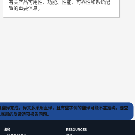
有关产品可用性、功能、性能、可靠性和系统配
置的重要信息。
) 工具翻译完成。译文多采用直译，且有些字词的翻译可能不甚准确。要查
文章底部的反馈选项报告问题。
法务
RESOURCES