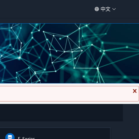
中文
关
闭
消
息
E-Series