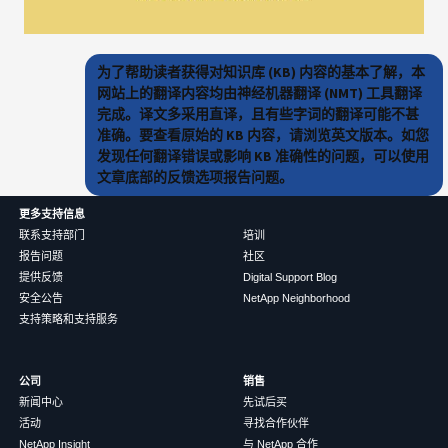
为了帮助读者获得对知识库 (KB) 内容的基本了解，本
网站上的翻译内容均由神经机器翻译 (NMT) 工具翻译
完成。译文多采用直译，且有些字词的翻译可能不甚
准确。要查看原始的 KB 内容，请浏览英文版本。如您
发现任何翻译错误或影响 KB 准确性的问题，可以使用
文章底部的反馈选项报告问题。
更多支持信息
联系支持部门
培训
报告问题
社区
提供反馈
Digital Support Blog
安全公告
NetApp Neighborhood
支持策略和支持服务
公司
销售
新闻中心
先试后买
活动
寻找合作伙伴
NetApp Insight
与 NetApp 合作