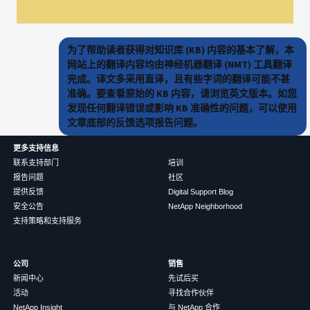
为了帮助读者获得对知识库 (KB) 内容的基本了解，本
网站上的翻译内容均由神经机器翻译 (NMT) 工具翻译
完成。译文多采用直译，且有些字词的翻译可能不甚
准确。要查看原始的 KB 内容，请浏览英文版本。如您
发现任何翻译错误或影响 KB 准确性的问题，可以使用
文章底部的反馈选项报告问题。
更多支持信息
联系支持部门
培训
报告问题
社区
提供反馈
Digital Support Blog
安全公告
NetApp Neighborhood
支持策略和支持服务
公司
销售
新闻中心
先试后买
活动
寻找合作伙伴
NetApp Insight
与 NetApp 合作