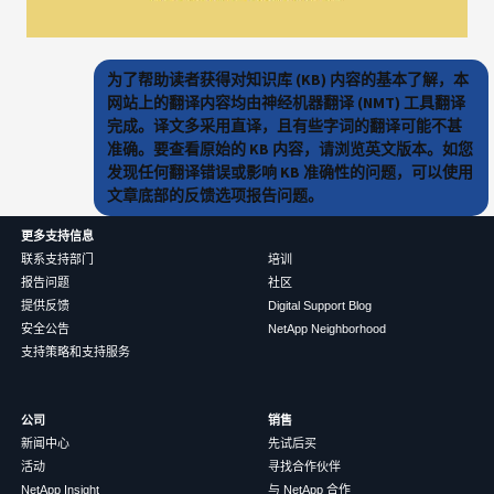
为了帮助读者获得对知识库 (KB) 内容的基本了解，本
网站上的翻译内容均由神经机器翻译 (NMT) 工具翻译
完成。译文多采用直译，且有些字词的翻译可能不甚
准确。要查看原始的 KB 内容，请浏览英文版本。如您
发现任何翻译错误或影响 KB 准确性的问题，可以使用
文章底部的反馈选项报告问题。
更多支持信息
联系支持部门
培训
报告问题
社区
提供反馈
Digital Support Blog
安全公告
NetApp Neighborhood
支持策略和支持服务
公司
销售
新闻中心
先试后买
活动
寻找合作伙伴
NetApp Insight
与 NetApp 合作