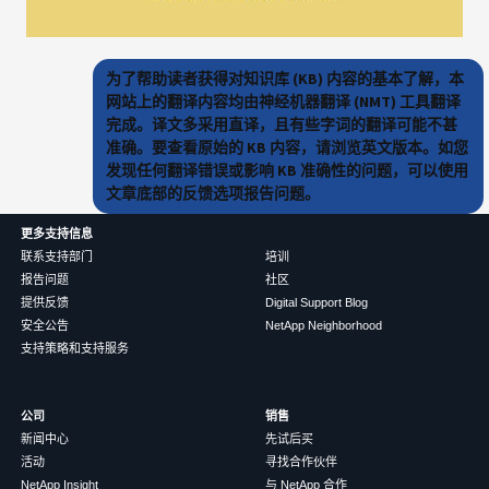
为了帮助读者获得对知识库 (KB) 内容的基本了解，本
网站上的翻译内容均由神经机器翻译 (NMT) 工具翻译
完成。译文多采用直译，且有些字词的翻译可能不甚
准确。要查看原始的 KB 内容，请浏览英文版本。如您
发现任何翻译错误或影响 KB 准确性的问题，可以使用
文章底部的反馈选项报告问题。
更多支持信息
联系支持部门
培训
报告问题
社区
提供反馈
Digital Support Blog
安全公告
NetApp Neighborhood
支持策略和支持服务
公司
销售
新闻中心
先试后买
活动
寻找合作伙伴
NetApp Insight
与 NetApp 合作