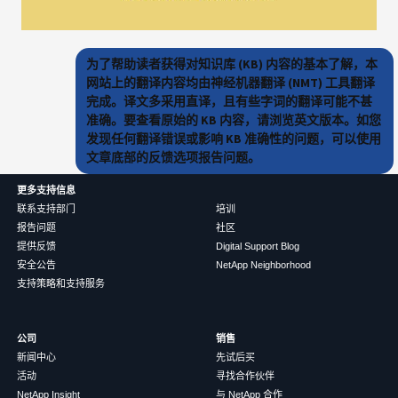
为了帮助读者获得对知识库 (KB) 内容的基本了解，本
网站上的翻译内容均由神经机器翻译 (NMT) 工具翻译
完成。译文多采用直译，且有些字词的翻译可能不甚
准确。要查看原始的 KB 内容，请浏览英文版本。如您
发现任何翻译错误或影响 KB 准确性的问题，可以使用
文章底部的反馈选项报告问题。
更多支持信息
联系支持部门
培训
报告问题
社区
提供反馈
Digital Support Blog
安全公告
NetApp Neighborhood
支持策略和支持服务
公司
销售
新闻中心
先试后买
活动
寻找合作伙伴
NetApp Insight
与 NetApp 合作