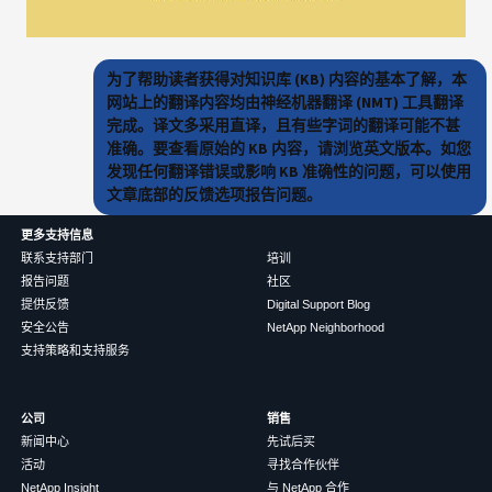
为了帮助读者获得对知识库 (KB) 内容的基本了解，本
网站上的翻译内容均由神经机器翻译 (NMT) 工具翻译
完成。译文多采用直译，且有些字词的翻译可能不甚
准确。要查看原始的 KB 内容，请浏览英文版本。如您
发现任何翻译错误或影响 KB 准确性的问题，可以使用
文章底部的反馈选项报告问题。
更多支持信息
联系支持部门
培训
报告问题
社区
提供反馈
Digital Support Blog
安全公告
NetApp Neighborhood
支持策略和支持服务
公司
销售
新闻中心
先试后买
活动
寻找合作伙伴
NetApp Insight
与 NetApp 合作