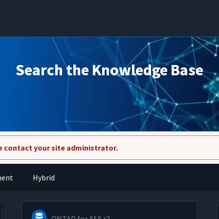
Search the Knowledge Base
 contact your site administrator.
ment
Hybrid
ONTAP for ASA r2