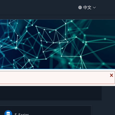
中文
关
闭
消
息
E-Series