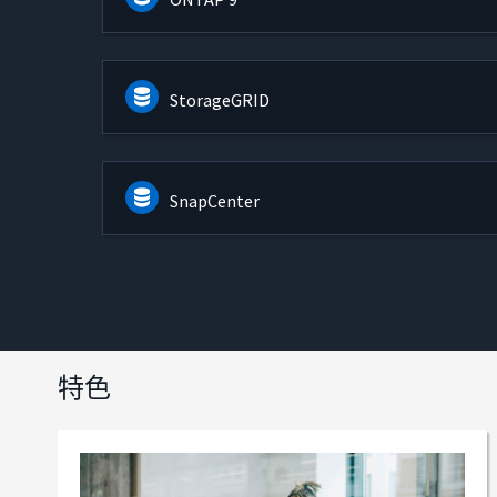
StorageGRID
SnapCenter
特色