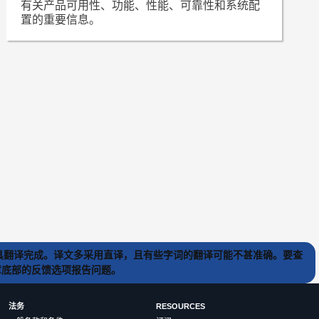
有关产品可用性、功能、性能、可靠性和系统配
置的重要信息。
) 工具翻译完成。译文多采用直译，且有些字词的翻译可能不甚准确。要查
文章底部的反馈选项报告问题。
法务
RESOURCES