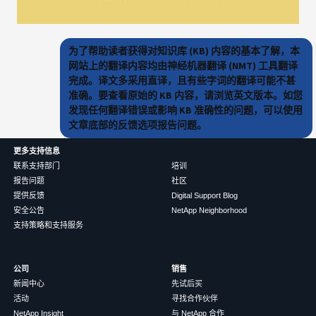
为了帮助读者获得对知识库 (KB) 内容的基本了解，本
网站上的翻译内容均由神经机器翻译 (NMT) 工具翻译
完成。译文多采用直译，且有些字词的翻译可能不甚
准确。要查看原始的 KB 内容，请浏览英文版本。如您
发现任何翻译错误或影响 KB 准确性的问题，可以使用
文章底部的反馈选项报告问题。
更多支持信息
联系支持部门
培训
报告问题
社区
提供反馈
Digital Support Blog
安全公告
NetApp Neighborhood
支持策略和支持服务
公司
销售
新闻中心
先试后买
活动
寻找合作伙伴
NetApp Insight
与 NetApp 合作