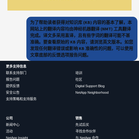
为了帮助读者获得对知识库 (KB) 内容的基本了解，本
网站上的翻译内容均由神经机器翻译 (NMT) 工具翻译
完成。译文多采用直译，且有些字词的翻译可能不甚
准确。要查看原始的 KB 内容，请浏览英文版本。如您
发现任何翻译错误或影响 KB 准确性的问题，可以使用
文章底部的反馈选项报告问题。
更多支持信息
联系支持部门
培训
报告问题
社区
提供反馈
Digital Support Blog
安全公告
NetApp Neighborhood
支持策略和支持服务
公司
销售
新闻中心
先试后买
活动
寻找合作伙伴
NetApp Insight
与 NetApp 合作