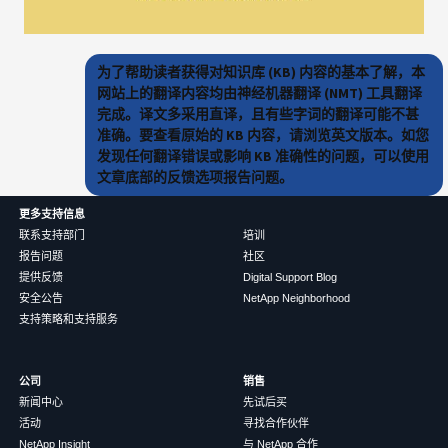
为了帮助读者获得对知识库 (KB) 内容的基本了解，本
网站上的翻译内容均由神经机器翻译 (NMT) 工具翻译
完成。译文多采用直译，且有些字词的翻译可能不甚
准确。要查看原始的 KB 内容，请浏览英文版本。如您
发现任何翻译错误或影响 KB 准确性的问题，可以使用
文章底部的反馈选项报告问题。
更多支持信息
联系支持部门
培训
报告问题
社区
提供反馈
Digital Support Blog
安全公告
NetApp Neighborhood
支持策略和支持服务
公司
销售
新闻中心
先试后买
活动
寻找合作伙伴
NetApp Insight
与 NetApp 合作