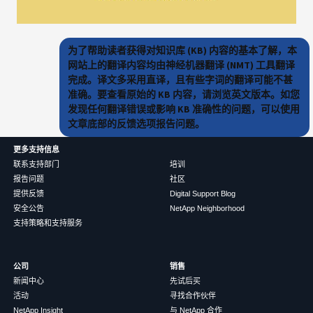
为了帮助读者获得对知识库 (KB) 内容的基本了解，本
网站上的翻译内容均由神经机器翻译 (NMT) 工具翻译
完成。译文多采用直译，且有些字词的翻译可能不甚
准确。要查看原始的 KB 内容，请浏览英文版本。如您
发现任何翻译错误或影响 KB 准确性的问题，可以使用
文章底部的反馈选项报告问题。
更多支持信息
联系支持部门
培训
报告问题
社区
提供反馈
Digital Support Blog
安全公告
NetApp Neighborhood
支持策略和支持服务
公司
销售
新闻中心
先试后买
活动
寻找合作伙伴
NetApp Insight
与 NetApp 合作