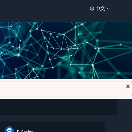
中文
关
闭
消
息
E-Series