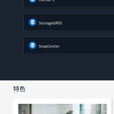
StorageGRID
SnapCenter
特色