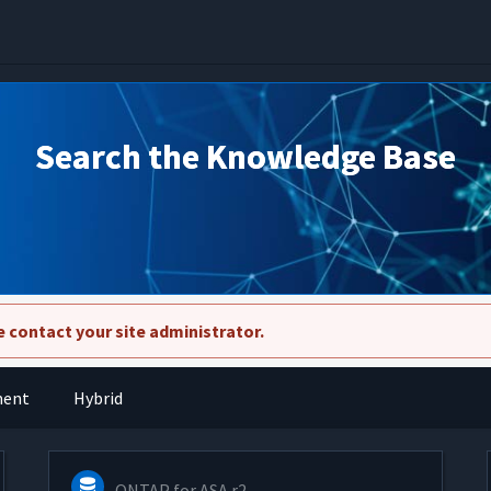
Search the Knowledge Base
 contact your site administrator.
ment
Hybrid
ONTAP for ASA r2