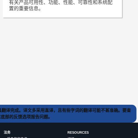
有关产品可用性、功能、性能、可靠性和系统配
置的重要信息。
) 工具翻译完成。译文多采用直译，且有些字词的翻译可能不甚准确。要查
文章底部的反馈选项报告问题。
法务
RESOURCES