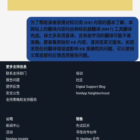
为了帮助读者获得对知识库 (KB) 内容的基本了解，本
网站上的翻译内容均由神经机器翻译 (NMT) 工具翻译
完成。译文多采用直译，且有些字词的翻译可能不甚
准确。要查看原始的 KB 内容，请浏览英文版本。如您
发现任何翻译错误或影响 KB 准确性的问题，可以使用
文章底部的反馈选项报告问题。
更多支持信息
联系支持部门
培训
报告问题
社区
提供反馈
Digital Support Blog
安全公告
NetApp Neighborhood
支持策略和支持服务
公司
销售
新闻中心
先试后买
活动
寻找合作伙伴
NetApp Insight
与 NetApp 合作