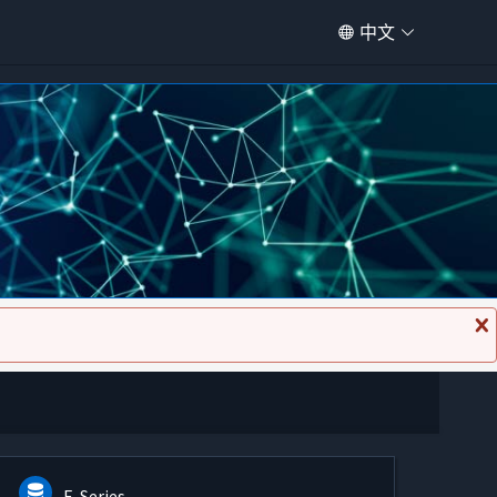
中文
关
闭
消
息
E-Series