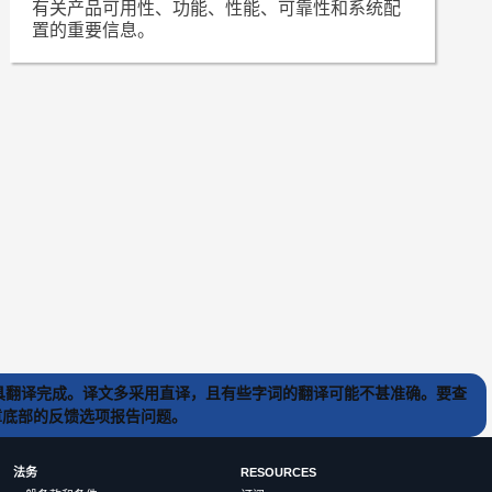
有关产品可用性、功能、性能、可靠性和系统配
置的重要信息。
) 工具翻译完成。译文多采用直译，且有些字词的翻译可能不甚准确。要查
文章底部的反馈选项报告问题。
法务
RESOURCES