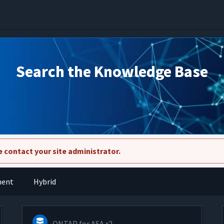
Search the Knowledge Base
 contact your site administrator.
ment
Hybrid
ONTAP for ASA r2