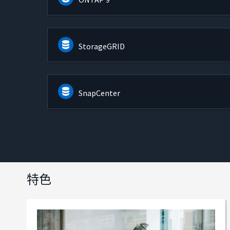
StorageGRID
SnapCenter
特色