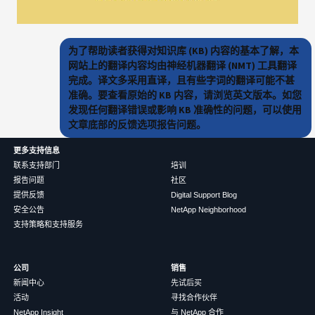
为了帮助读者获得对知识库 (KB) 内容的基本了解，本
网站上的翻译内容均由神经机器翻译 (NMT) 工具翻译
完成。译文多采用直译，且有些字词的翻译可能不甚
准确。要查看原始的 KB 内容，请浏览英文版本。如您
发现任何翻译错误或影响 KB 准确性的问题，可以使用
文章底部的反馈选项报告问题。
更多支持信息
联系支持部门
培训
报告问题
社区
提供反馈
Digital Support Blog
安全公告
NetApp Neighborhood
支持策略和支持服务
公司
销售
新闻中心
先试后买
活动
寻找合作伙伴
NetApp Insight
与 NetApp 合作