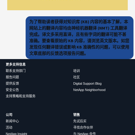
为了帮助读者获得对知识库 (KB) 内容的基本了解，本
网站上的翻译内容均由神经机器翻译 (NMT) 工具翻译
完成。译文多采用直译，且有些字词的翻译可能不甚
准确。要查看原始的 KB 内容，请浏览英文版本。如您
发现任何翻译错误或影响 KB 准确性的问题，可以使用
文章底部的反馈选项报告问题。
更多支持信息
联系支持部门
培训
报告问题
社区
提供反馈
Digital Support Blog
安全公告
NetApp Neighborhood
支持策略和支持服务
公司
销售
新闻中心
先试后买
活动
寻找合作伙伴
NetApp Insight
与 NetApp 合作