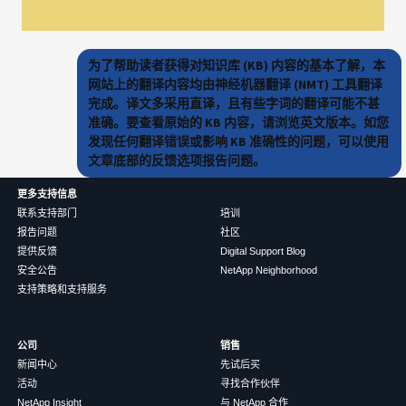
为了帮助读者获得对知识库 (KB) 内容的基本了解，本
网站上的翻译内容均由神经机器翻译 (NMT) 工具翻译
完成。译文多采用直译，且有些字词的翻译可能不甚
准确。要查看原始的 KB 内容，请浏览英文版本。如您
发现任何翻译错误或影响 KB 准确性的问题，可以使用
文章底部的反馈选项报告问题。
更多支持信息
联系支持部门
培训
报告问题
社区
提供反馈
Digital Support Blog
安全公告
NetApp Neighborhood
支持策略和支持服务
公司
销售
新闻中心
先试后买
活动
寻找合作伙伴
NetApp Insight
与 NetApp 合作