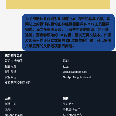
为了帮助读者获得对知识库 (KB) 内容的基本了解，本
网站上的翻译内容均由神经机器翻译 (NMT) 工具翻译
完成。译文多采用直译，且有些字词的翻译可能不甚
准确。要查看原始的 KB 内容，请浏览英文版本。如您
发现任何翻译错误或影响 KB 准确性的问题，可以使用
文章底部的反馈选项报告问题。
更多支持信息
联系支持部门
培训
报告问题
社区
提供反馈
Digital Support Blog
安全公告
NetApp Neighborhood
支持策略和支持服务
公司
销售
新闻中心
先试后买
活动
寻找合作伙伴
NetApp Insight
与 NetApp 合作