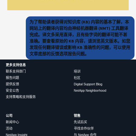
为了帮助读者获得对知识库 (KB) 内容的基本了解，本
网站上的翻译内容均由神经机器翻译 (NMT) 工具翻译
完成。译文多采用直译，且有些字词的翻译可能不甚
准确。要查看原始的 KB 内容，请浏览英文版本。如您
发现任何翻译错误或影响 KB 准确性的问题，可以使用
文章底部的反馈选项报告问题。
更多支持信息
联系支持部门
培训
报告问题
社区
提供反馈
Digital Support Blog
安全公告
NetApp Neighborhood
支持策略和支持服务
公司
销售
新闻中心
先试后买
活动
寻找合作伙伴
NetApp Insight
与 NetApp 合作