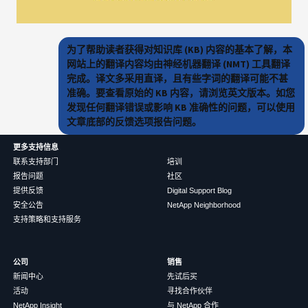
为了帮助读者获得对知识库 (KB) 内容的基本了解，本
网站上的翻译内容均由神经机器翻译 (NMT) 工具翻译
完成。译文多采用直译，且有些字词的翻译可能不甚
准确。要查看原始的 KB 内容，请浏览英文版本。如您
发现任何翻译错误或影响 KB 准确性的问题，可以使用
文章底部的反馈选项报告问题。
更多支持信息
联系支持部门
培训
报告问题
社区
提供反馈
Digital Support Blog
安全公告
NetApp Neighborhood
支持策略和支持服务
公司
销售
新闻中心
先试后买
活动
寻找合作伙伴
NetApp Insight
与 NetApp 合作