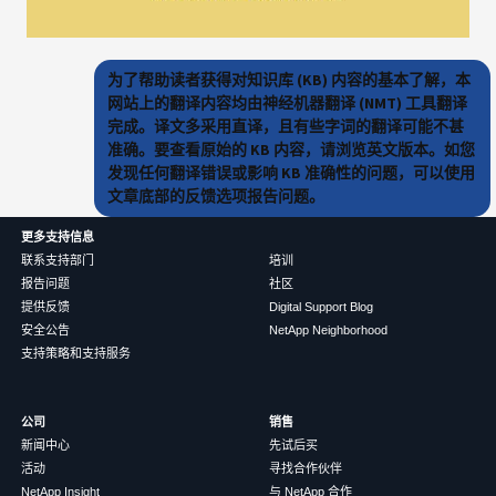
为了帮助读者获得对知识库 (KB) 内容的基本了解，本
网站上的翻译内容均由神经机器翻译 (NMT) 工具翻译
完成。译文多采用直译，且有些字词的翻译可能不甚
准确。要查看原始的 KB 内容，请浏览英文版本。如您
发现任何翻译错误或影响 KB 准确性的问题，可以使用
文章底部的反馈选项报告问题。
更多支持信息
联系支持部门
培训
报告问题
社区
提供反馈
Digital Support Blog
安全公告
NetApp Neighborhood
支持策略和支持服务
公司
销售
新闻中心
先试后买
活动
寻找合作伙伴
NetApp Insight
与 NetApp 合作