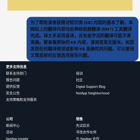
为了帮助读者获得对知识库 (KB) 内容的基本了解，本
网站上的翻译内容均由神经机器翻译 (NMT) 工具翻译
完成。译文多采用直译，且有些字词的翻译可能不甚
准确。要查看原始的 KB 内容，请浏览英文版本。如您
发现任何翻译错误或影响 KB 准确性的问题，可以使用
文章底部的反馈选项报告问题。
更多支持信息
联系支持部门
培训
报告问题
社区
提供反馈
Digital Support Blog
安全公告
NetApp Neighborhood
支持策略和支持服务
公司
销售
新闻中心
先试后买
活动
寻找合作伙伴
NetApp Insight
与 NetApp 合作