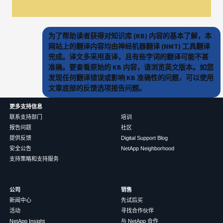
为了帮助读者获得对知识库 (KB) 内容的基本了解，本
网站上的翻译内容均由神经机器翻译 (NMT) 工具翻译
完成。译文多采用直译，且有些字词的翻译可能不甚
准确。要查看原始的 KB 内容，请浏览英文版本。如您
发现任何翻译错误或影响 KB 准确性的问题，可以使用
文章底部的反馈选项报告问题。
更多支持信息
联系支持部门
培训
报告问题
社区
提供反馈
Digital Support Blog
安全公告
NetApp Neighborhood
支持策略和支持服务
公司
销售
新闻中心
先试后买
活动
寻找合作伙伴
NetApp Insight
与 NetApp 合作