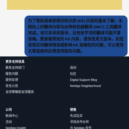
为了帮助读者获得对知识库 (KB) 内容的基本了解，本
网站上的翻译内容均由神经机器翻译 (NMT) 工具翻译
完成。译文多采用直译，且有些字词的翻译可能不甚
准确。要查看原始的 KB 内容，请浏览英文版本。如您
发现任何翻译错误或影响 KB 准确性的问题，可以使用
文章底部的反馈选项报告问题。
更多支持信息
联系支持部门
培训
报告问题
社区
提供反馈
Digital Support Blog
安全公告
NetApp Neighborhood
支持策略和支持服务
公司
销售
新闻中心
先试后买
活动
寻找合作伙伴
NetApp Insight
与 NetApp 合作