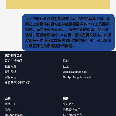
为了帮助读者获得对知识库 (KB) 内容的基本了解，本
网站上的翻译内容均由神经机器翻译 (NMT) 工具翻译
完成。译文多采用直译，且有些字词的翻译可能不甚
准确。要查看原始的 KB 内容，请浏览英文版本。如您
发现任何翻译错误或影响 KB 准确性的问题，可以使用
文章底部的反馈选项报告问题。
更多支持信息
联系支持部门
培训
报告问题
社区
提供反馈
Digital Support Blog
安全公告
NetApp Neighborhood
支持策略和支持服务
公司
销售
新闻中心
先试后买
活动
寻找合作伙伴
NetApp Insight
与 NetApp 合作