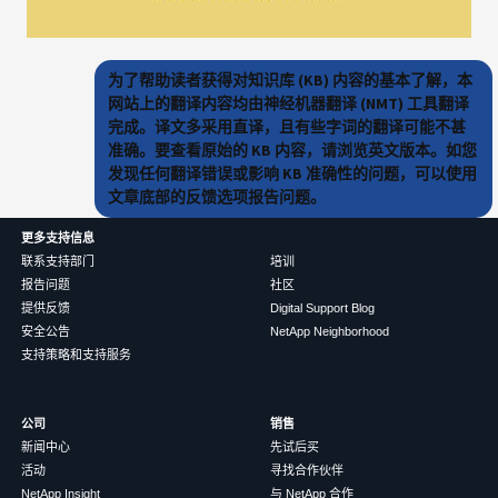
为了帮助读者获得对知识库 (KB) 内容的基本了解，本
网站上的翻译内容均由神经机器翻译 (NMT) 工具翻译
完成。译文多采用直译，且有些字词的翻译可能不甚
准确。要查看原始的 KB 内容，请浏览英文版本。如您
发现任何翻译错误或影响 KB 准确性的问题，可以使用
文章底部的反馈选项报告问题。
更多支持信息
联系支持部门
培训
报告问题
社区
提供反馈
Digital Support Blog
安全公告
NetApp Neighborhood
支持策略和支持服务
公司
销售
新闻中心
先试后买
活动
寻找合作伙伴
NetApp Insight
与 NetApp 合作