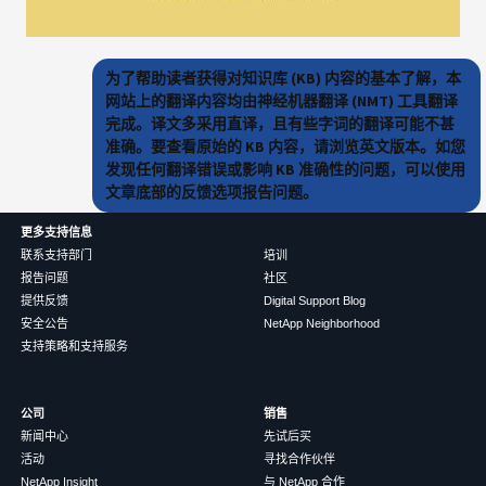
为了帮助读者获得对知识库 (KB) 内容的基本了解，本
网站上的翻译内容均由神经机器翻译 (NMT) 工具翻译
完成。译文多采用直译，且有些字词的翻译可能不甚
准确。要查看原始的 KB 内容，请浏览英文版本。如您
发现任何翻译错误或影响 KB 准确性的问题，可以使用
文章底部的反馈选项报告问题。
更多支持信息
联系支持部门
培训
报告问题
社区
提供反馈
Digital Support Blog
安全公告
NetApp Neighborhood
支持策略和支持服务
公司
销售
新闻中心
先试后买
活动
寻找合作伙伴
NetApp Insight
与 NetApp 合作