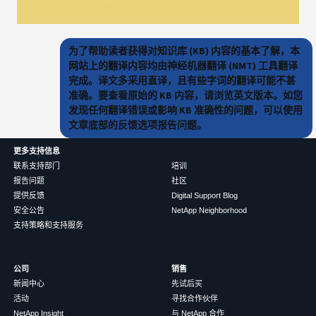
为了帮助读者获得对知识库 (KB) 内容的基本了解，本
网站上的翻译内容均由神经机器翻译 (NMT) 工具翻译
完成。译文多采用直译，且有些字词的翻译可能不甚
准确。要查看原始的 KB 内容，请浏览英文版本。如您
发现任何翻译错误或影响 KB 准确性的问题，可以使用
文章底部的反馈选项报告问题。
更多支持信息
联系支持部门
培训
报告问题
社区
提供反馈
Digital Support Blog
安全公告
NetApp Neighborhood
支持策略和支持服务
公司
销售
新闻中心
先试后买
活动
寻找合作伙伴
NetApp Insight
与 NetApp 合作