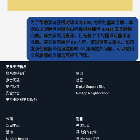
为了帮助读者获得对知识库 (KB) 内容的基本了解，本
网站上的翻译内容均由神经机器翻译 (NMT) 工具翻译
完成。译文多采用直译，且有些字词的翻译可能不甚
准确。要查看原始的 KB 内容，请浏览英文版本。如您
发现任何翻译错误或影响 KB 准确性的问题，可以使用
文章底部的反馈选项报告问题。
更多支持信息
联系支持部门
培训
报告问题
社区
提供反馈
Digital Support Blog
安全公告
NetApp Neighborhood
支持策略和支持服务
公司
销售
新闻中心
先试后买
活动
寻找合作伙伴
NetApp Insight
与 NetApp 合作