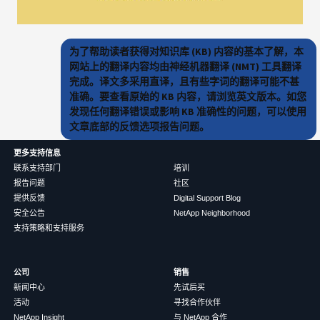
为了帮助读者获得对知识库 (KB) 内容的基本了解，本
网站上的翻译内容均由神经机器翻译 (NMT) 工具翻译
完成。译文多采用直译，且有些字词的翻译可能不甚
准确。要查看原始的 KB 内容，请浏览英文版本。如您
发现任何翻译错误或影响 KB 准确性的问题，可以使用
文章底部的反馈选项报告问题。
更多支持信息
联系支持部门
培训
报告问题
社区
提供反馈
Digital Support Blog
安全公告
NetApp Neighborhood
支持策略和支持服务
公司
销售
新闻中心
先试后买
活动
寻找合作伙伴
NetApp Insight
与 NetApp 合作