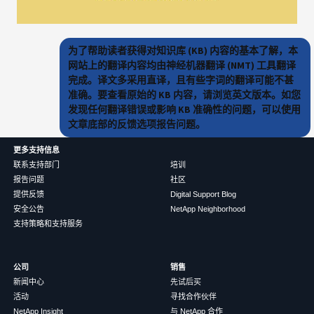
为了帮助读者获得对知识库 (KB) 内容的基本了解，本
网站上的翻译内容均由神经机器翻译 (NMT) 工具翻译
完成。译文多采用直译，且有些字词的翻译可能不甚
准确。要查看原始的 KB 内容，请浏览英文版本。如您
发现任何翻译错误或影响 KB 准确性的问题，可以使用
文章底部的反馈选项报告问题。
更多支持信息
联系支持部门
培训
报告问题
社区
提供反馈
Digital Support Blog
安全公告
NetApp Neighborhood
支持策略和支持服务
公司
销售
新闻中心
先试后买
活动
寻找合作伙伴
NetApp Insight
与 NetApp 合作