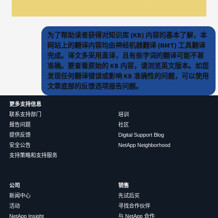
为了帮助读者获得对知识库 (KB) 内容的基本了解，本
网站上的翻译内容均由神经机器翻译 (NMT) 工具翻译
完成。译文多采用直译，且有些字词的翻译可能不甚
准确。要查看原始的 KB 内容，请浏览英文版本。如您
发现任何翻译错误或影响 KB 准确性的问题，可以使用
文章底部的反馈选项报告问题。
更多支持信息
联系支持部门
培训
报告问题
社区
提供反馈
Digital Support Blog
安全公告
NetApp Neighborhood
支持策略和支持服务
公司
销售
新闻中心
先试后买
活动
寻找合作伙伴
NetApp Insight
与 NetApp 合作