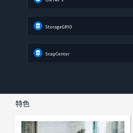
StorageGRID
SnapCenter
特色