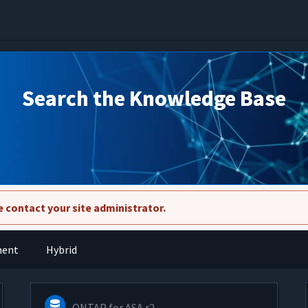
Search the Knowledge Base
 contact your site administrator.
ment
Hybrid
ONTAP for ASA r2