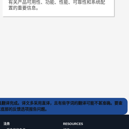
有关产品可用性、功能、性能、可靠性和系统配
置的重要信息。
) 工具翻译完成。译文多采用直译，且有些字词的翻译可能不甚准确。要查
文章底部的反馈选项报告问题。
法务
RESOURCES