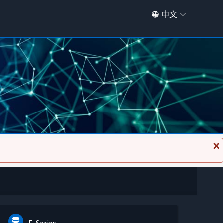
中文
关
闭
消
息
E-Series