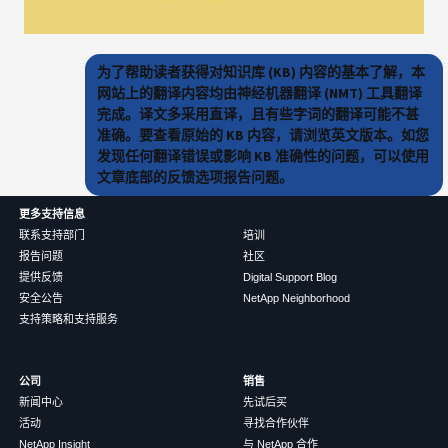
为了帮助读者获得对知识库 (KB) 内容的基本了解，本
网站上的翻译内容均由神经机器翻译 (NMT) 工具翻译
完成。译文多采用直译，且有些字词的翻译可能不甚
准确。要查看原始的 KB 内容，请浏览英文版本。如您
发现任何翻译错误或影响 KB 准确性的问题，可以使用
文章底部的反馈选项报告问题。
更多支持信息
联系支持部门
培训
报告问题
社区
提供反馈
Digital Support Blog
安全公告
NetApp Neighborhood
支持策略和支持服务
公司
销售
新闻中心
先试后买
活动
寻找合作伙伴
NetApp Insight
与 NetApp 合作