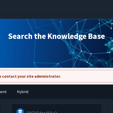
Search the Knowledge Base
 contact your site administrator.
ment
Hybrid
ONTAP for ASA r2