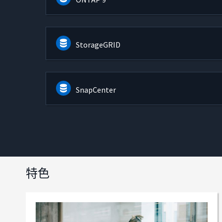
StorageGRID
SnapCenter
特色