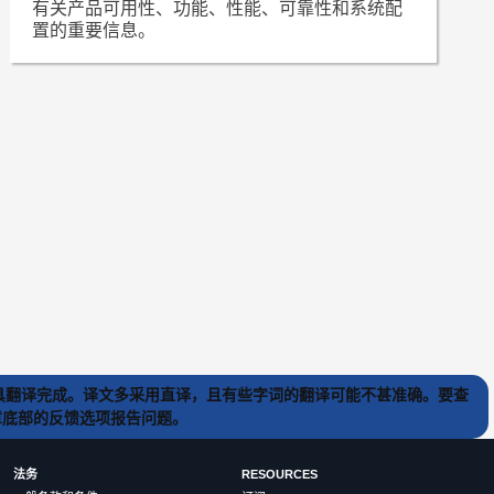
有关产品可用性、功能、性能、可靠性和系统配
置的重要信息。
) 工具翻译完成。译文多采用直译，且有些字词的翻译可能不甚准确。要查
文章底部的反馈选项报告问题。
法务
RESOURCES