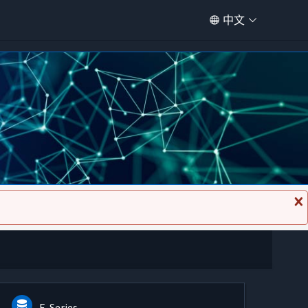
中文
关
闭
消
息
E-Series