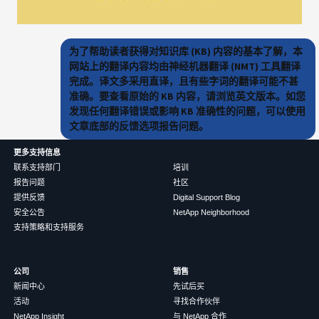
为了帮助读者获得对知识库 (KB) 内容的基本了解，本
网站上的翻译内容均由神经机器翻译 (NMT) 工具翻译
完成。译文多采用直译，且有些字词的翻译可能不甚
准确。要查看原始的 KB 内容，请浏览英文版本。如您
发现任何翻译错误或影响 KB 准确性的问题，可以使用
文章底部的反馈选项报告问题。
更多支持信息
联系支持部门
培训
报告问题
社区
提供反馈
Digital Support Blog
安全公告
NetApp Neighborhood
支持策略和支持服务
公司
销售
新闻中心
先试后买
活动
寻找合作伙伴
NetApp Insight
与 NetApp 合作