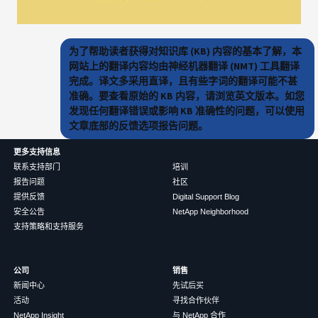
为了帮助读者获得对知识库 (KB) 内容的基本了解，本
网站上的翻译内容均由神经机器翻译 (NMT) 工具翻译
完成。译文多采用直译，且有些字词的翻译可能不甚
准确。要查看原始的 KB 内容，请浏览英文版本。如您
发现任何翻译错误或影响 KB 准确性的问题，可以使用
文章底部的反馈选项报告问题。
更多支持信息
联系支持部门
培训
报告问题
社区
提供反馈
Digital Support Blog
安全公告
NetApp Neighborhood
支持策略和支持服务
公司
销售
新闻中心
先试后买
活动
寻找合作伙伴
NetApp Insight
与 NetApp 合作